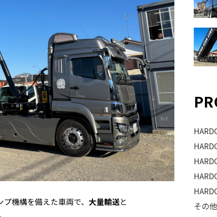
PR
HAR
HAR
HAR
HAR
HAR
ンプ機構を備えた車両で、
大量輸送
と
その