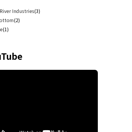
River Industries
(3)
Bottom
(2)
e
(1)
uTube