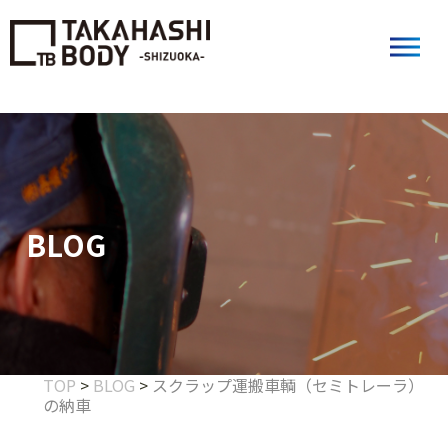
BLOG
TOP
>
BLOG
>
スクラップ運搬車輌（セミトレーラ）
の納車