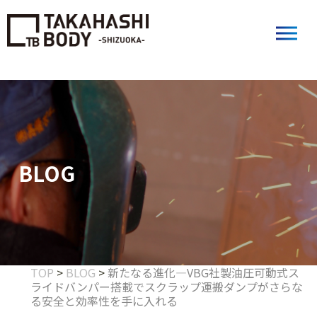
BLOG
TOP
>
BLOG
>
新たなる進化―VBG社製油圧可動式ス
ライドバンパー搭載でスクラップ運搬ダンプがさらな
る安全と効率性を手に入れる