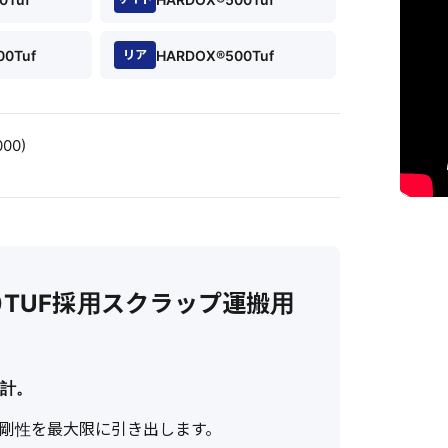
0Tuf
HARDOX®500Tuf
リア
00)
00TUF採用スクラップ運搬用
設計。
剛性を最大限に引き出します。