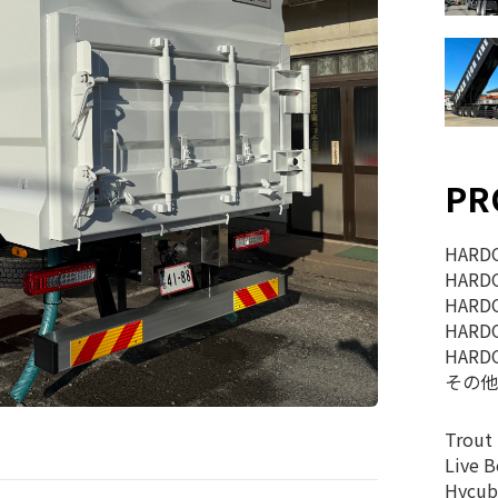
PR
HAR
HAR
HAR
HAR
HAR
その
Trout 
Live 
Hycub