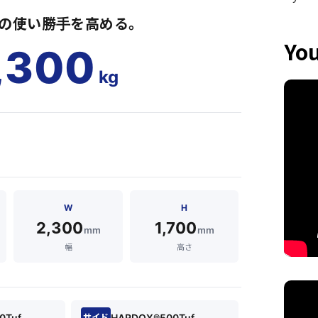
の使い勝手を高める。
Yo
,300
kg
W
H
2,300
1,700
mm
mm
幅
高さ
0Tuf
HARDOX®500Tuf
サイド