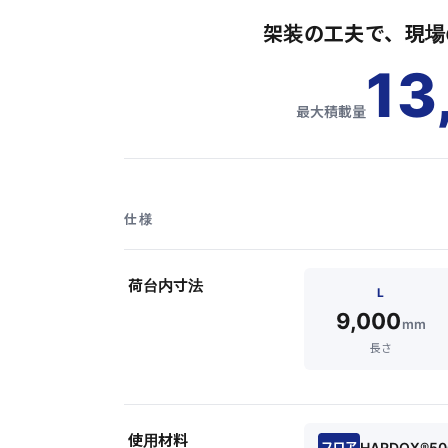
架装の工夫で、現場
13
最大積載量
仕様
荷台内寸法
L
9,000
mm
長さ
使用材料
HARDOX®50
フロア