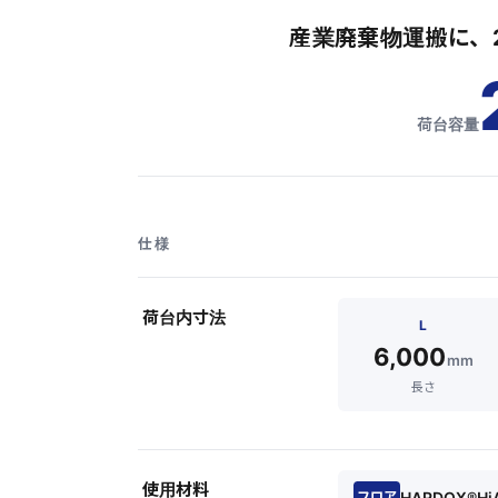
産業廃棄物運搬に、
荷台容量
仕様
荷台内寸法
L
6,000
mm
長さ
使用材料
HARDOX®Hi
フロア