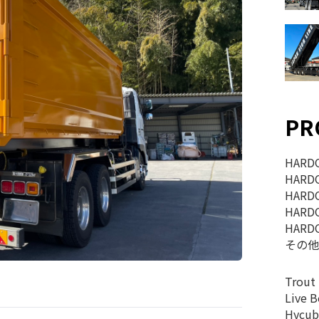
PR
HAR
HAR
HAR
HAR
HAR
その
Trout 
Live 
Hycub