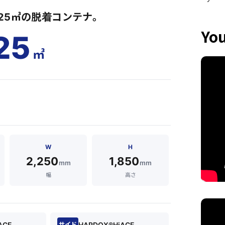
25㎥の脱着コンテナ。
Yo
25
㎥
W
H
2,250
1,850
mm
mm
幅
高さ
ACE
HARDOX®HiACE
サイド